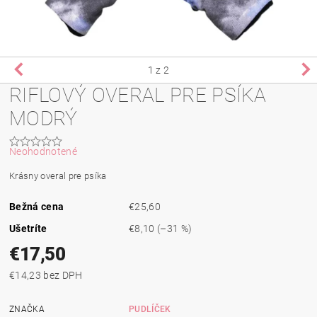
1
z 2
RIFLOVÝ OVERAL PRE PSÍKA
MODRÝ
Neohodnotené
Krásny overal pre psíka
Bežná cena
€25,60
Ušetríte
€8,10
(–31 %)
€17,50
€14,23 bez DPH
ZNAČKA
PUDLÍČEK