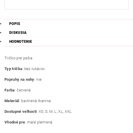
POPIS
DISKUSIA
HODNOTENIE
Tričko pre psíka
Typ trička
: bez rukávov
Popruhy na nohy
: nie
Farba
: červená
Materiál
: bavlnená tkanina
Dostupné veľkosti
: XS, S, M, L, XL, XXL
Vhodné pre
: malé plemená