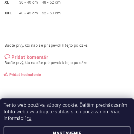
XL
36 - 40 cm
48 - 52 cm
XXL
40 - 45 cm
52 - 60 cm
Buďte prvý, kto napíše príspevok k tejto položke.
Pridať komentár
Buďte prvý, kto napíše príspevok k tejto položke.
Pridať hodnotenie
Tento web používa súbory cookie. Ďalším prechádzaním
tohto webu vyjadrujete súhlas s ich používaním. Viac
informácií
tu
.
NASTAVENIE