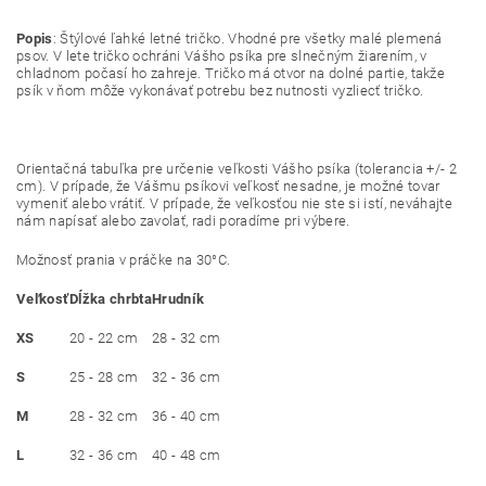
Popis
: Štýlové ľahké letné tričko. Vhodné pre všetky malé plemená
psov. V lete tričko ochráni Vášho psíka pre slnečným žiarením, v
chladnom počasí ho zahreje. Tričko má otvor na dolné partie, takže
psík v ňom môže vykonávať potrebu bez nutnosti vyzliecť tričko.
Orientačná tabuľka pre určenie veľkosti Vášho psíka (tolerancia +/- 2
cm). V prípade, že Vášmu psíkovi veľkosť nesadne, je možné tovar
vymeniť alebo vrátiť. V prípade, že veľkosťou nie ste si istí, neváhajte
nám napísať alebo zavolať, radi poradíme pri výbere.
Možnosť prania v práčke na 30°C.
Veľkosť
Dĺžka chrbta
Hrudník
XS
20 - 22 cm
28 - 32 cm
S
25 - 28 cm
32 - 36 cm
M
28 - 32 cm
36 - 40 cm
L
32 - 36 cm
40 - 48 cm