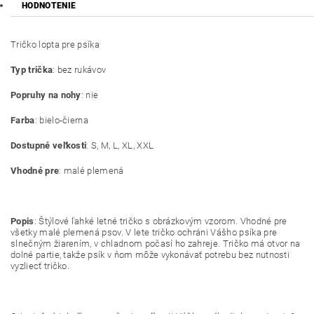
HODNOTENIE
Tričko lopta pre psíka
Typ trička
: bez rukávov
Popruhy na nohy
: nie
Farba
: bielo-čierna
Dostupné veľkosti
: S, M, L, XL, XXL
Vhodné pre
: malé plemená
Popis
: Štýlové ľahké letné tričko s obrázkovým vzorom. Vhodné pre
všetky malé plemená psov. V lete tričko ochráni Vášho psíka pre
slnečným žiarením, v chladnom počasí ho zahreje. Tričko má otvor na
dolné partie, takže psík v ňom môže vykonávať potrebu bez nutnosti
vyzliecť tričko.