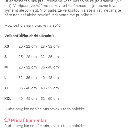
Orientačná tabuľka pre určenie veľkosti Vášho psíka (tolerancia +/- 2
cm). V prípade, že Vášmu psíkovi veľkosť nesadne, je možné tovar
vymeniť alebo vrátiť. V prípade, že veľkosťou nie ste si istí, neváhajte
nám napísať alebo zavolať, radi poradíme pri výbere.
Možnosť prania v práčke na 30°C.
Veľkosť
Dĺžka chrbta
Hrudník
XS
20 - 22 cm
28 - 32 cm
S
25 - 28 cm
32 - 36 cm
M
28 - 32 cm
36 - 40 cm
L
32 - 36 cm
40 - 48 cm
XL
36 - 40 cm
48 - 52 cm
XXL
40 - 45 cm
52 - 60 cm
Buďte prvý, kto napíše príspevok k tejto položke.
Pridať komentár
Buďte prvý, kto napíše príspevok k tejto položke.