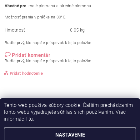
Vhodné pre
: malé plemená a stredné plemená
Možnosť prania v práčke na 30°C.
Hmotnosť
0.05 kg
Buďte prvý, kto napíše príspevok k tejto položke.
Pridať komentár
Buďte prvý, kto napíše príspevok k tejto položke.
Pridať hodnotenie
Tento web používa súbory cookie. Ďalším prechádzaním
tohto webu vyjadrujete súhlas s ich používaním. Viac
informácií
tu
.
NASTAVENIE