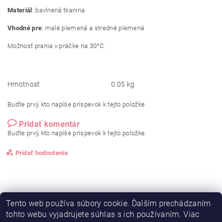
Materiál
: bavlnená tkanina
Vhodné pre
: malé plemená a stredné plemená
Možnosť prania v práčke na 30°C.
Hmotnosť
0.05 kg
Buďte prvý, kto napíše príspevok k tejto položke.
Pridať komentár
Buďte prvý, kto napíše príspevok k tejto položke.
Pridať hodnotenie
Tento web používa súbory cookie. Ďalším prechádzaním
tohto webu vyjadrujete súhlas s ich používaním. Viac