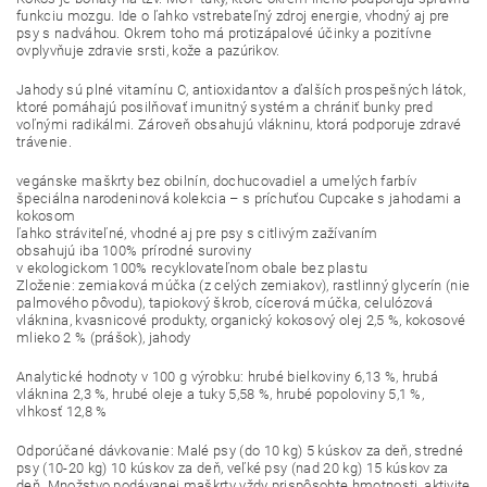
funkciu mozgu. Ide o ľahko vstrebateľný zdroj energie, vhodný aj pre
psy s nadváhou. Okrem toho má protizápalové účinky a pozitívne
ovplyvňuje zdravie srsti, kože a pazúrikov.
Jahody sú plné vitamínu C, antioxidantov a ďalších prospešných látok,
ktoré pomáhajú posilňovať imunitný systém a chrániť bunky pred
voľnými radikálmi. Zároveň obsahujú vlákninu, ktorá podporuje zdravé
trávenie.
vegánske maškrty bez obilnín, dochucovadiel a umelých farbív
špeciálna narodeninová kolekcia – s príchuťou Cupcake s jahodami a
kokosom
ľahko stráviteľné, vhodné aj pre psy s citlivým zažívaním
obsahujú iba 100% prírodné suroviny
v ekologickom 100% recyklovateľnom obale bez plastu
Zloženie: zemiaková múčka (z celých zemiakov), rastlinný glycerín (nie
palmového pôvodu), tapiokový škrob, cícerová múčka, celulózová
vláknina, kvasnicové produkty, organický kokosový olej 2,5 %, kokosové
mlieko 2 % (prášok), jahody
Analytické hodnoty v 100 g výrobku: hrubé bielkoviny 6,13 %, hrubá
vláknina 2,3 %, hrubé oleje a tuky 5,58 %, hrubé popoloviny 5,1 %,
vlhkosť 12,8 %
Odporúčané dávkovanie: Malé psy (do 10 kg) 5 kúskov za deň, stredné
psy (10-20 kg) 10 kúskov za deň, veľké psy (nad 20 kg) 15 kúskov za
deň. Množstvo podávanej maškrty vždy prispôsobte hmotnosti, aktivite