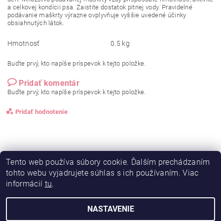
a celkovej kondícii psa. Zaistite dostatok pitnej vody. Pravidelné
podávanie maškrty výrazne ovplyvňuje vyššie uvedené účinky
obsiahnutých látok.
Hmotnosť
0.5 kg
Buďte prvý, kto napíše príspevok k tejto položke.
Pridať komentár
Buďte prvý, kto napíše príspevok k tejto položke.
Pridať hodnotenie
Tento web používa súbory cookie. Ďalším prechádzaním
tohto webu vyjadrujete súhlas s ich používaním. Viac
informácií
tu
.
NASTAVENIE