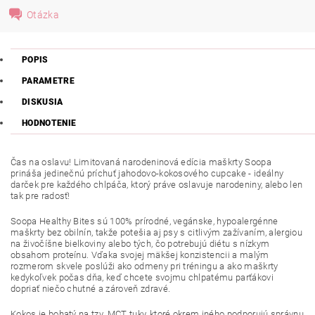
Otázka
POPIS
PARAMETRE
DISKUSIA
HODNOTENIE
Čas na oslavu! Limitovaná narodeninová edícia maškrty Soopa
prináša jedinečnú príchuť jahodovo-kokosového cupcake - ideálny
darček pre každého chlpáča, ktorý práve oslavuje narodeniny, alebo len
tak pre radosť!
Soopa Healthy Bites sú 100% prírodné, vegánske, hypoalergénne
maškrty bez obilnín, takže potešia aj psy s citlivým zažívaním, alergiou
na živočíšne bielkoviny alebo tých, čo potrebujú diétu s nízkym
obsahom proteínu. Vďaka svojej mäkšej konzistencii a malým
rozmerom skvele poslúži ako odmeny pri tréningu a ako maškrty
kedykoľvek počas dňa, keď chcete svojmu chlpatému parťákovi
dopriať niečo chutné a zároveň zdravé.
Kokos je bohatý na tzv. MCT tuky, ktoré okrem iného podporujú správnu