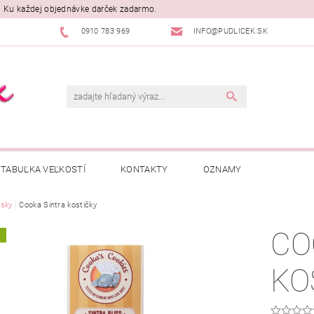
. Ku každej objednávke darček zadarmo.
0910 783 969
INFO@PUDLICEK.SK
TABUĽKA VEĽKOSTÍ
KONTAKTY
OZNAMY
sky
Cooka Sintra kostičky
CO
A
KO