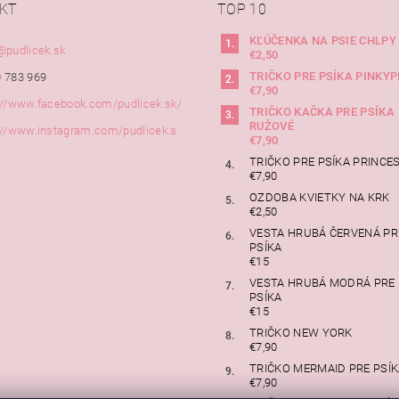
KT
TOP 10
KĽÚČENKA NA PSIE CHLPY
@
pudlicek.sk
€2,50
TRIČKO PRE PSÍKA PINKYP
 783 969
€7,90
://www.facebook.com/pudlicek.sk/
TRIČKO KAČKA PRE PSÍKA
RUŽOVÉ
://www.instagram.com/pudlicek.s
€7,90
TRIČKO PRE PSÍKA PRINCE
€7,90
OZDOBA KVIETKY NA KRK
€2,50
VESTA HRUBÁ ČERVENÁ PR
PSÍKA
€15
VESTA HRUBÁ MODRÁ PRE
PSÍKA
€15
TRIČKO NEW YORK
€7,90
TRIČKO MERMAID PRE PSÍ
€7,90