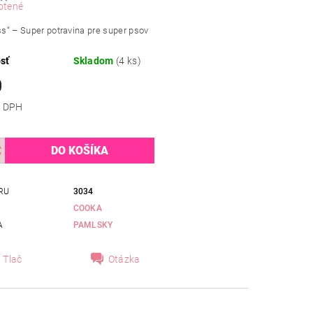
otené
iss“ – Super potravina pre super psov
sť
Skladom
(4 ks)
0
 bez DPH
RU
3034
COOKA
A
PAMLSKY
Tlač
Otázka