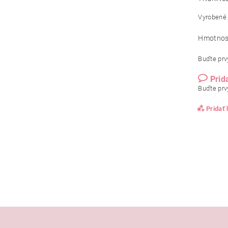
Vyrobené 
Hmotnos
Buďte prvý
Prid
Buďte prvý
Pridať