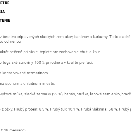
ETRE
SIA
TENIE
z čerstvo pripravených sladkých zemiakov, banánov a kurkumy. Tieto sladké 
ou odmenou.
krát pečené pri nízkej teplote pre zachovanie chuti a živín.
rtugalské suroviny, 100 % prírodné a v kvalite pre ľudí.
e konzervované rozmarínom.
 na suchom a chladnom mieste.
 Ryžová múka, sladké zemiaky (22 %), banán, hruška, ľanové semienko, bravč
.
 zložky: Hrubý proteín: 8,5 %, Hrubý tuk: 10,1 %, Hrubá vláknina: 5,8 %, Hrubý 
sť: 18 mesiacov