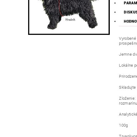
PARAM
DISKU
HODNO
Vyrobené 
prospešn
Jemne dva
Lokálne po
Prirodzen
Skladujte
Zloženie:
rozmarínu
Analytické
100g
Trvanlivo