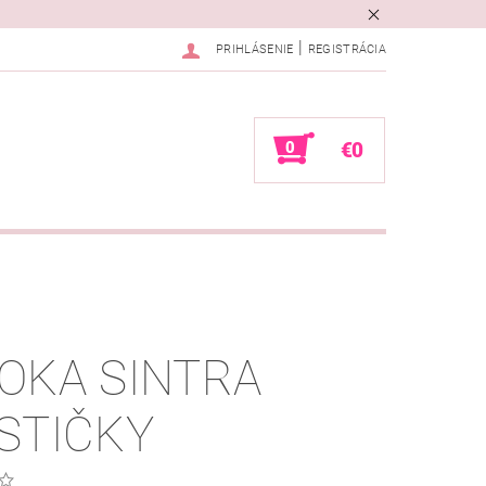
|
PRIHLÁSENIE
REGISTRÁCIA
0
€0
OKA SINTRA
STIČKY