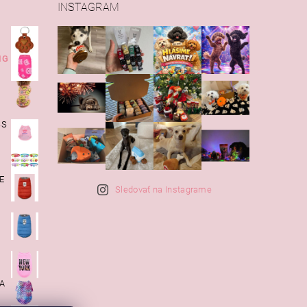
INSTAGRAM
IG
SS
E
Sledovať na Instagrame
KA