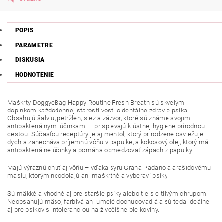
POPIS
PARAMETRE
DISKUSIA
HODNOTENIE
Maškrty DoggyeBag Happy Routine Fresh Breath sú skvelým
doplnkom každodennej starostlivosti o dentálne zdravie psíka.
Obsahujú šalviu, petržlen, slez a zázvor, ktoré sú známe svojimi
antibakteriálnymi účinkami – prispievajú k ústnej hygiene prírodnou
cestou. Súčasťou receptúry je aj mentol, ktorý prirodzene osviežuje
dych a zanecháva príjemnú vôňu v papulke, a kokosový olej, ktorý má
antibakteriálne účinky a pomáha obmedzovať zápach z papulky.
Majú výraznú chuť aj vôňu – vďaka syru Grana Padano a arašidovému
maslu, ktorým neodolajú ani maškrtné a vyberaví psíky!
Sú mäkké a vhodné aj pre staršie psíky alebo tie s citlivým chrupom.
Neobsahujú mäso, farbivá ani umelé dochucovadlá a sú teda ideálne
aj pre psíkov s intoleranciou na živočíšne bielkoviny.