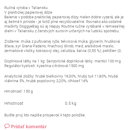
Ručná výroba v Taliansku
V praktickej papierovej dóze
Balenie v podobe praktickej papierovej dózy nielen dobre vyzerá, ale je
aj šetrné k prírode - je totiž plne recyklovateľné. Rovnako ako ostatné
maškrty DoggyeBag sú aj Happy Routine ručne vyrábané v remeselnej
dielni v Taliansku z čerstvých surovín určených na ľudskú spotrebu.
Zloženie: múka z pufovanej ryže, tekvicová múka, glycerín, hrušková
šťava, syr Grana Padano, hrachový škrob, med, arašidové maslo,
zemiakové vločky, kokosový olej, celulóza, šalvia (0,55 %), petržlen (0,
Doplnkové látky na 1 kg: Senzorické doplnkové látky: mentol 100 mg.
Regulátor kyslosti: kyselina citrónová 1500 mg
Analytické zložky: hrubé bielkoviny 19,30%, hrubý tuk 11,80%, hrubá
vláknina 5%, hrubé popoloviny 2,20%, vlhkosť 16%
Hmotnosť: 150 g
Hmotnosť
0.5 kg
Buďte prvý, kto napíše príspevok k tejto položke.
Pridať komentár