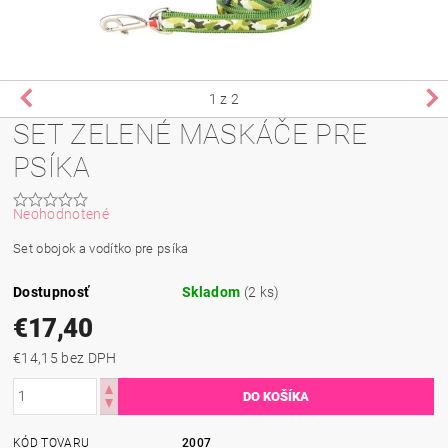
1
z 2
SET ZELENÉ MASKÁČE PRE
PSÍKA
Neohodnotené
Set obojok a vodítko pre psíka
Dostupnosť
Skladom
(2 ks)
€17,40
€14,15 bez DPH
KÓD TOVARU
2007