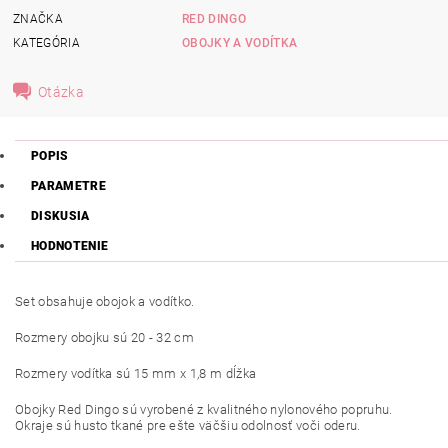
ZNAČKA
RED DINGO
KATEGÓRIA
OBOJKY A VODÍTKA
Otázka
POPIS
PARAMETRE
DISKUSIA
HODNOTENIE
Set obsahuje obojok a vodítko.
Rozmery obojku sú 20 - 32 cm
Rozmery vodítka sú 15 mm x 1,8 m dĺžka
Obojky Red Dingo sú vyrobené z kvalitného nylonového popruhu.
Okraje sú husto tkané pre ešte väčšiu odolnosť voči oderu.