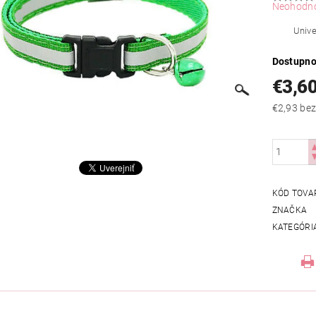
Neohodn
Unive
Dostupno
€3,6
€2,93
KÓD TOVA
ZNAČKA
KATEGÓRI