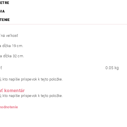
ETRE
SIA
TENIE
ľná veľkosť
 dĺžka 19 cm.
a dĺžka 32 cm.
ť
0.05 kg
, kto napíše príspevok k tejto položke.
ať komentár
, kto napíše príspevok k tejto položke.
 hodnotenie