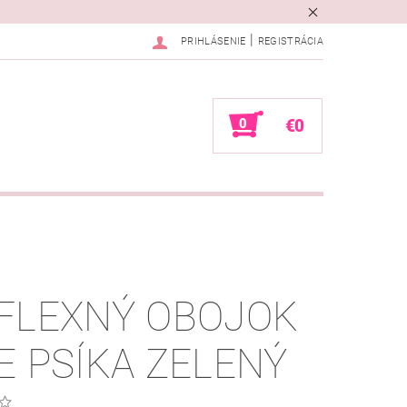
|
PRIHLÁSENIE
REGISTRÁCIA
0
€0
FLEXNÝ OBOJOK
E PSÍKA ZELENÝ