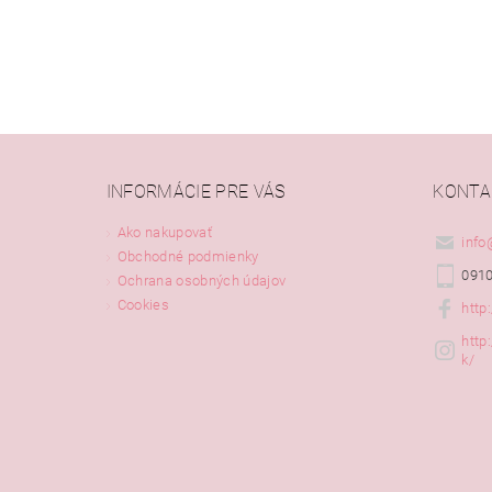
INFORMÁCIE PRE VÁS
KONTA
Ako nakupovať
info
Obchodné podmienky
0910
Ochrana osobných údajov
Cookies
http
http
k/