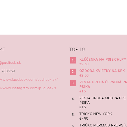
KT
TOP 10
KĽÚČENKA NA PSIE CHLPY
@
pudlicek.sk
€2,50
OZDOBA KVIETKY NA KRK
 783 969
€2,50
://www.facebook.com/pudlicek.sk/
VESTA HRUBÁ ČERVENÁ P
PSÍKA
://www.instagram.com/pudlicek.s
€15
VESTA HRUBÁ MODRÁ PRE
PSÍKA
€15
TRIČKO NEW YORK
€7,90
TRIČKO MERMAID PRE PSÍ