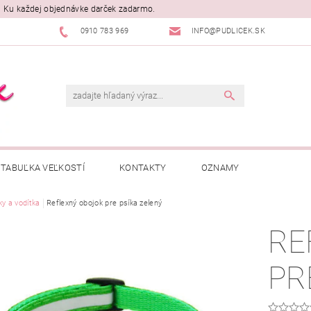
. Ku každej objednávke darček zadarmo.
0910 783 969
INFO@PUDLICEK.SK
TABUĽKA VEĽKOSTÍ
KONTAKTY
OZNAMY
ky a vodítka
Reflexný obojok pre psíka zelený
RE
PR