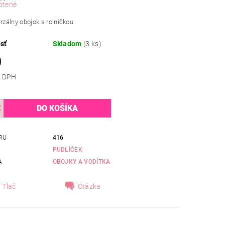
otené
rzálny obojok s rolničkou
sť
Skladom
(3 ks)
0
 bez DPH
RU
416
PUDLÍČEK
A
OBOJKY A VODÍTKA
Tlač
Otázka