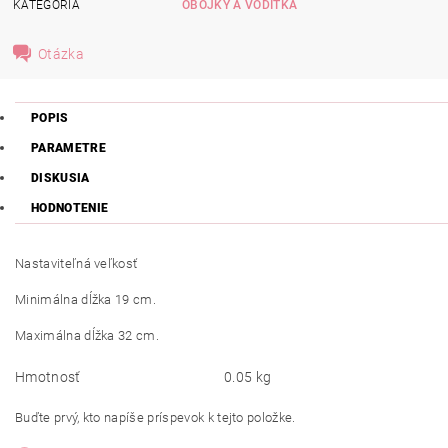
KATEGÓRIA
OBOJKY A VODÍTKA
Otázka
POPIS
PARAMETRE
DISKUSIA
HODNOTENIE
Nastaviteľná veľkosť
Minimálna dĺžka 19 cm.
Maximálna dĺžka 32 cm.
Hmotnosť
0.05 kg
Buďte prvý, kto napíše príspevok k tejto položke.