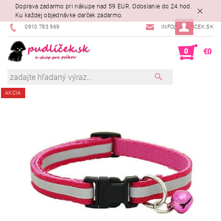
Doprava zadarmo pri nákupe nad 59 EUR. Odoslanie do 24 hod.
Ku každej objednávke darček zadarmo.
0910 783 969
INFO@PUDLICEK.SK
0
€0
AKCIA