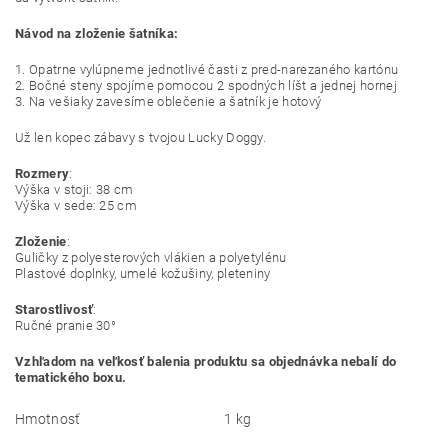
Návod na zloženie šatníka:
1. Opatrne vylúpneme jednotlivé časti z pred-narezaného kartónu
2. Bočné steny spojíme pomocou 2 spodných líšt a jednej hornej
3. Na vešiaky zavesíme oblečenie a šatník je hotový
Už len kopec zábavy s tvojou Lucky Doggy.
Rozmery
:
Výška v stoji: 38 cm
Výška v sede: 25 cm
Zloženie
:
Guličky z polyesterových vlákien a polyetylénu
Plastové doplnky, umelé kožušiny, pleteniny
Starostlivosť
:
Ručné pranie 30°
Vzhľadom na veľkosť balenia produktu sa objednávka nebalí do
tematického boxu.
Hmotnosť
1 kg