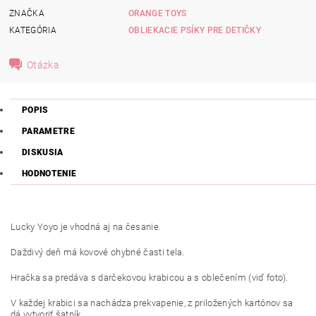
ZNAČKA
ORANGE TOYS
KATEGÓRIA
OBLIEKACIE PSÍKY PRE DETIČKY
Otázka
POPIS
PARAMETRE
DISKUSIA
HODNOTENIE
Lucky Yoyo je vhodná aj na česanie.
Daždivý deň má kovové ohybné časti tela.
Hračka sa predáva s darčekovou krabicou a s oblečením (viď foto).
V každej krabici sa nachádza prekvapenie, z priložených kartónov sa
dá vytvoriť šatník.