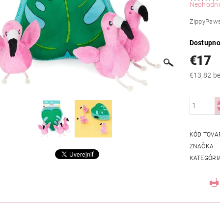
Neohodn
ZippyPaws 
Dostupno
€17
€13
KÓD TOVA
ZNAČKA
KATEGÓRI