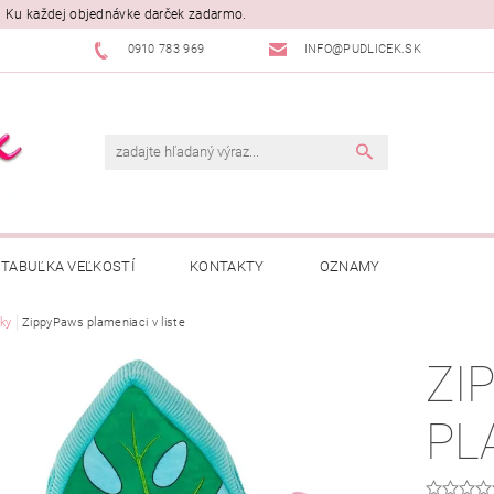
. Ku každej objednávke darček zadarmo.
0910 783 969
INFO@PUDLICEK.SK
TABUĽKA VEĽKOSTÍ
KONTAKTY
OZNAMY
ky
ZippyPaws plameniaci v liste
ZI
PL