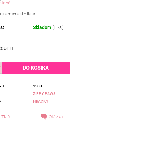
otené
plameniaci v liste
sť
Skladom
(1 ks)
,82 bez DPH
RU
2909
ZIPPY PAWS
A
HRAČKY
Tlač
Otázka