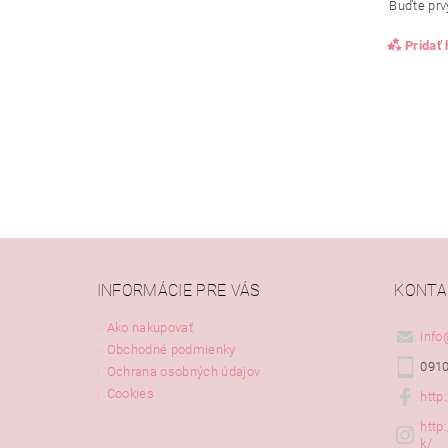
Buďte prvý
Pridať
INFORMÁCIE PRE VÁS
KONTA
Ako nakupovať
info
Obchodné podmienky
0910
Ochrana osobných údajov
Cookies
http
http
k/