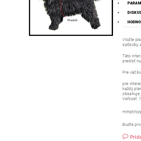
PARAM
DISKU
HODNO
Vložte pl
spôsoby, a
Táto inte
predísť n
Pre väčši
pre intera
každý pla
obsahuje j
Veľkosť: 
Hmotnos
Buďte prvý
Prid