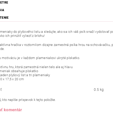
ETRE
SIA
TENIE
ameniaky do plyšového listu a sledujte, ako sa ich váš psík snaží vydolovať
ko ich prinútiť vyliezť z brlohu!
raktívna hračka v roztomilom dizajne zamestná psíka hrou na schovávačku, 
ude.
u motiváciu je v každom plameniakovi ukryté pískatko.
ktívnu hru, ktorá zamestná nielen telo ale aj hlavu
meniak obsahuje pískatko
eden plyšový list a tri plameniaky
10 x 17,5 x 20 cm
ť
0.5 kg
, kto napíše príspevok k tejto položke.
ať komentár