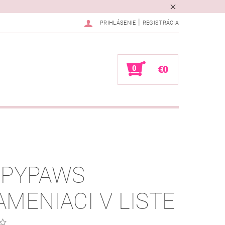
|
PRIHLÁSENIE
REGISTRÁCIA
0
€0
PPYPAWS
AMENIACI V LISTE