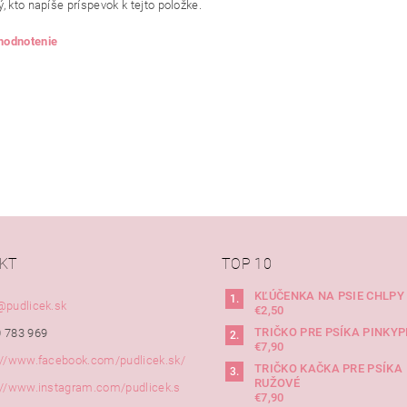
, kto napíše príspevok k tejto položke.
 hodnotenie
KT
TOP 10
KĽÚČENKA NA PSIE CHLPY
@
pudlicek.sk
€2,50
TRIČKO PRE PSÍKA PINKYP
 783 969
€7,90
://www.facebook.com/pudlicek.sk/
TRIČKO KAČKA PRE PSÍKA
RUŽOVÉ
://www.instagram.com/pudlicek.s
€7,90