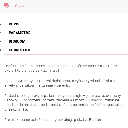
Otázka
POPIS
PARAMETRE
DISKUSIA
HODNOTENIE
Hračky Playful Pal predstavujú pískacie a šuštivé tvory z morského
sveta, ktoré si váš psík zamiluje!
Luca je vyrobený z extra mäkkého plyšu s vyšívanými detailmi a je
skvelým parťákom na tulenie v pelechu.
Radosť urobí aj hravým psíkom plných energie – jeho povrazové nohy
uspokojujú prirodzenú potrebu žuvania a umožňujú hračkou zábavne
triasť, zatiaľ čo šuštiace klepetá upútajú pozornosť každého zvedavého
prieskumníka.
Pre maximálne potešenie z hry obsahuje pískatko Blaster.