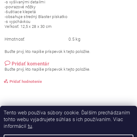
-s vyšívanými detailmi
-povrazové nôžky
-šuštiace klepetá
-obsahuje stredný Blaster pískatko
-s vypchávkou
Veľkosť: 12,5 x 28 x 30 cm
Hmotnosť
0.5 kg
Buďte prvý, kto napíše príspevok k tejto položke.
Pridať komentár
Buďte prvý, kto napíše príspevok k tejto položke.
Pridať hodnotenie
Tento web používa súbory cookie. Ďalším prechádzaním
tohto webu vyjadrujete súhlas s ich používaním. Viac
informácií
tu
.