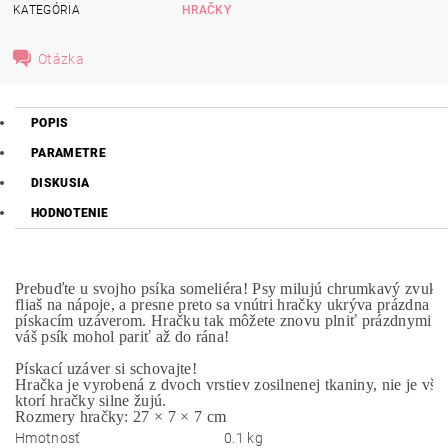
KATEGÓRIA
HRAČKY
Otázka
POPIS
PARAMETRE
DISKUSIA
HODNOTENIE
Prebuďte u svojho psíka someliéra! Psy milujú chrumkavý zvuk p
fliaš na nápoje, a presne preto sa vnútri hračky ukrýva prázdna
pískacím uzáverom. Hračku tak môžete znovu plniť prázdnymi fľ
váš psík mohol pariť až do rána!

Pískací uzáver si schovajte!

Hračka je vyrobená z dvoch vrstiev zosilnenej tkaniny, nie je vša
ktorí hračky silne žujú.

Rozmery hračky: 27 × 7 × 7 cm
Hmotnosť
0.1 kg