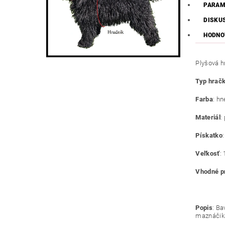
PARAM
DISKU
HODNO
Plyšová h
Typ hrač
Farba
: hn
Materiál
:
Pískatko
Veľkosť
:
Vhodné p
Popis
: Ba
maznáčika