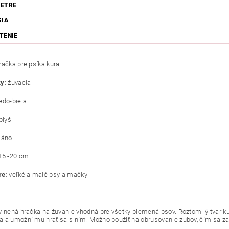
ETRE
SIA
TENIE
račka pre psíka kura
ky
: žuvacia
edo-biela
 plyš
: áno
 15 -20 cm
re
: veľké a malé psy a mačky
vlnená hračka na žuvanie vhodná pre všetky plemená psov. Roztomilý tvar k
 a umožní mu hrať sa s ním. Možno použiť na obrusovanie zubov, čím sa z