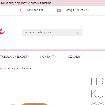
. Ku každej objednávke darček zadarmo.
0910 783 969
INFO@PUDLICEK.SK
TABUĽKA VEĽKOSTÍ
KONTAKTY
OZNAMY
ky
Hračka pre psíka kura
HR
KU