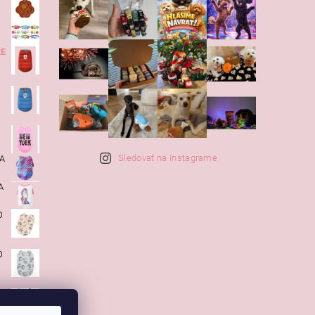
RE
Sledovať na Instagrame
KA
A
O
O