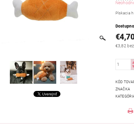
Neohodn
Pískacia h
Dostupno
€4,7
€3,82
KÓD TOVA
ZNAČKA
KATEGÓRI