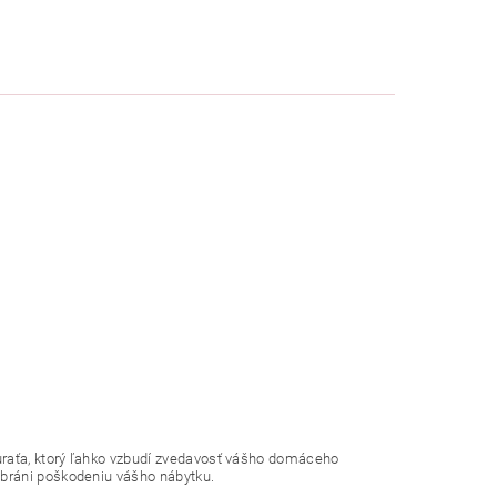
uraťa, ktorý ľahko vzbudí zvedavosť vášho domáceho
abráni poškodeniu vášho nábytku.