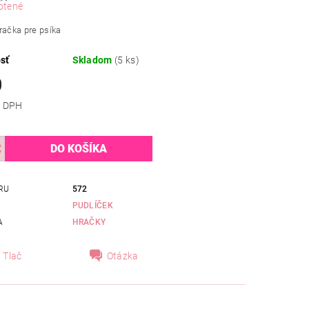
otené
račka pre psíka
sť
Skladom
(5 ks)
0
 bez DPH
RU
572
PUDLÍČEK
A
HRAČKY
Tlač
Otázka