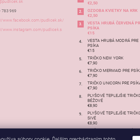
@
pudlicek.sk
€2,50
OZDOBA KVIETKY NA KRK
 783 969
€2,50
://www.facebook.com/pudlicek.sk/
VESTA HRUBÁ ČERVENÁ P
PSÍKA
://www.instagram.com/pudlicek.s
€15
VESTA HRUBÁ MODRÁ PRE
PSÍKA
€15
TRIČKO NEW YORK
€7,90
TRIČKO MERMAID PRE PSÍ
€7,90
TRIČKO UNICORN PRE PSÍK
€7,90
PLYŠOVÉ TEPLEJŠIE TRIČK
BÉŽOVÉ
€8,90
PLYŠOVÉ TEPLEJŠIE TRIČK
SIVÉ
€8,90
TRIČKO PRINCE PRE PSÍKA
€7,90
oužíva súbory cookie. Ďalším prechádzaním tohto