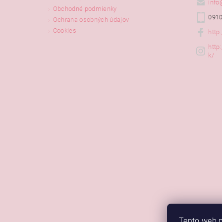
info
Obchodné podmienky
0910
Ochrana osobných údajov
Cookies
http
http
k/
Tento web p