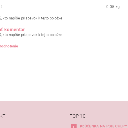
ť
0.05 kg
, kto napíše príspevok k tejto položke.
ať komentár
, kto napíše príspevok k tejto položke.
 hodnotenie
KT
TOP 10
KĽÚČENKA NA PSIE CHLPY