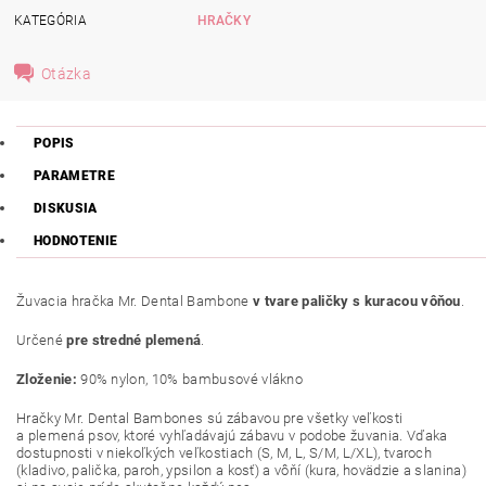
KATEGÓRIA
HRAČKY
Otázka
POPIS
PARAMETRE
DISKUSIA
HODNOTENIE
Žuvacia hračka Mr. Dental Bambone
v tvare paličky s kuracou vôňou
.
Určené
pre stredné plemená
.
Zloženie:
90% nylon, 10% bambusové vlákno
Hračky Mr. Dental Bambones sú zábavou pre všetky veľkosti
a plemená psov, ktoré vyhľadávajú zábavu v podobe žuvania. Vďaka
dostupnosti v niekoľkých veľkostiach (S, M, L, S/M, L/XL), tvaroch
(kladivo, palička, paroh, ypsilon a kosť) a vôňí (kura, hovädzie a slanina)