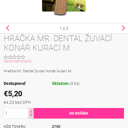
1
z 2
HRAČKA MR. DENTAL ŽUVACÍ
KONÁR KURACÍ M
Neohodnotené
Hračka Mr. Dental žuvací konár kurací M
Dostupnosť
Skladom
(4 ks)
€5,20
€4,23 bez DPH
KÓD TOVARU
2700