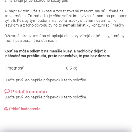
si na svoje príde skutočne každý pes.
Aj napriek tomu, že sú kosti aromatizované mäsom nie sú určené na
konzumáciu! Zo začiatku je vôňa veľmi intenzívna, časom sa postupne
vytratí. Pes by tým pádom mal vôňu hračky cítiť len nosom, a nie
jazykom a z toho dôvodu by ho to nemalo lákať ku konzumácií hračky.
Ožuvané strany kostí sa strapkajú ale nevytvárajú ostré nitky, ktoré by
mohli psa poraniť na ďasnách.
Kosť sa môže odlomiť na menšie kusy, a mohlo by dôjsť k
náhodnému prehltnutiu, preto nenechávajte psa bez dozoru.
Hmotnosť
0.5 kg
Buďte prvý, kto napíše príspevok k tejto položke.
Pridať komentár
Buďte prvý, kto napíše príspevok k tejto položke.
Pridať hodnotenie