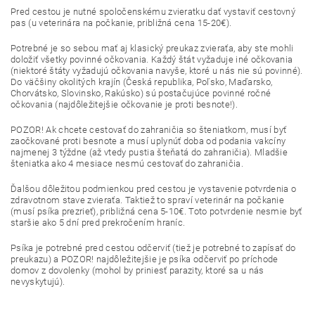
Pred cestou je nutné spoločenskému zvieratku dať vystaviť cestovný
pas (u veterinára na počkanie, približná cena 15-20€).
Potrebné je so sebou mať aj klasický preukaz zvieraťa, aby ste mohli
doložiť všetky povinné očkovania. Každý štát vyžaduje iné očkovania
(niektoré štáty vyžadujú očkovania navyše, ktoré u nás nie sú povinné).
Do väčšiny okolitých krajín (Česká republika, Poľsko, Maďarsko,
Chorvátsko, Slovinsko, Rakúsko) sú postačujúce povinné ročné
očkovania (najdôležitejšie očkovanie je proti besnote!).
POZOR! Ak chcete cestovať do zahraničia so šteniatkom, musí byť
zaočkované proti besnote a musí uplynúť doba od podania vakcíny
najmenej 3 týždne (až vtedy pustia šteňatá do zahraničia). Mladšie
šteniatka ako 4 mesiace nesmú cestovať do zahraničia.
Ďalšou dôležitou podmienkou pred cestou je vystavenie potvrdenia o
zdravotnom stave zvieraťa. Taktiež to spraví veterinár na počkanie
(musí psíka prezrieť), približná cena 5-10€. Toto potvrdenie nesmie byť
staršie ako 5 dní pred prekročením hraníc.
Psíka je potrebné pred cestou odčerviť (tiež je potrebné to zapísať do
preukazu) a POZOR! najdôležitejšie je psíka odčerviť po príchode
domov z dovolenky (mohol by priniesť parazity, ktoré sa u nás
nevyskytujú).